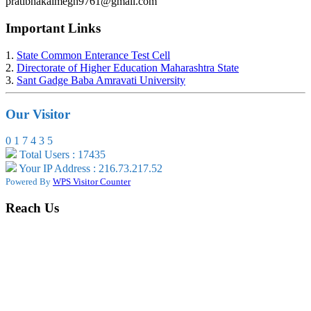
pratibhakalmegh9761@gmail.com
Important Links
1.
State Common Enterance Test Cell
2.
Directorate of Higher Education Maharashtra State
3.
Sant Gadge Baba Amravati University
Our Visitor
0
1
7
4
3
5
Total Users : 17435
Your IP Address : 216.73.217.52
Powered By
WPS Visitor Counter
Reach Us