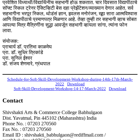
प्रवेशित विध्यार्थी/विद्यार्थिनीच सहभागी होऊ शकतात. चार दिवसात विद्यापीठाचे
सॉफ्ट स्किल ट्रेनर ऍक्टिव्हिटी बेस दहा प्रेझेंटेशन/व्याख्यान देणार आहेत. सर्व
सहभागीना भरपूर स्किल, थोडंसं ज्ञान, इवलस मनोरंजन, खूप सारा आत्मविश्वास
आणि विद्यापीठाचे प्रमाणपत्र मिळणार आहे. तेव्हा तुम्ही तर सहभागी व्हाच सोबत
आपल्या मित्र मैत्रिणींना सुद्धा आवर्जून सहभागी व्हायला सांगा, त्यांना फोन
लावा.
संयोजक:
प्राचार्य डॉ. प्रतिभा काळमेघ
प्रा. डॉ. सुधिर त्रिकांडे
प्रा. सुनिल ईश्वर
डॉ. संजय शेणमारे, ग्रंथपाल
Schedule-for-Soft-Skill-Development-Workshop-during-14th-17th-March-
2022
Download
Soft-Skill-Development-Workshop-14-17-March-2022
Download
Contact
Shivshakti Arts & Commerce College Babhulgaon
Dist. Yavatmal, Pin 445102 (Maharashtra) India
Phone No. : 07203 270560
Fax No. : 07203 270560
Email ID : shivshakti_babhulgaon@rediffmail.com /