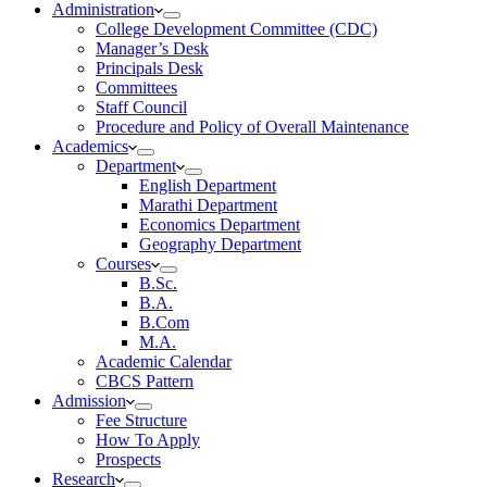
Administration
College Development Committee (CDC)
Manager’s Desk
Principals Desk
Committees
Staff Council
Procedure and Policy of Overall Maintenance
Academics
Department
English Department
Marathi Department
Economics Department
Geography Department
Courses
B.Sc.
B.A.
B.Com
M.A.
Academic Calendar
CBCS Pattern
Admission
Fee Structure
How To Apply
Prospects
Research