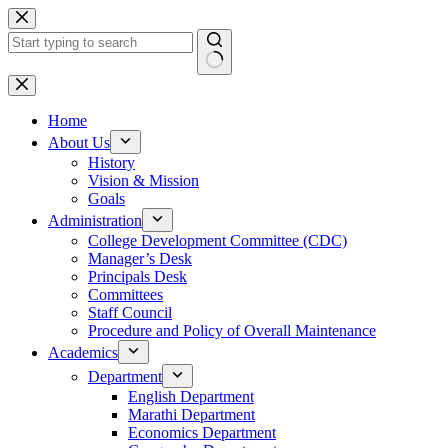
Skip
to
content
No
results
Home
About Us
History
Vision & Mission
Goals
Administration
College Development Committee (CDC)
Manager’s Desk
Principals Desk
Committees
Staff Council
Procedure and Policy of Overall Maintenance
Academics
Department
English Department
Marathi Department
Economics Department