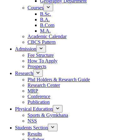
Geography Department
Courses
B.Sc.
B.A.
B.Com
M.A.
Academic Calendar
CBCS Pattern
Admission
Fee Structure
How To Apply
Prospects
Research
Phd Holders & Research Guide
Research Center
MRP
Conference
Publication
Physical Education
Sports & Gymkhana
NSS
Students Section
Results
Syllabus