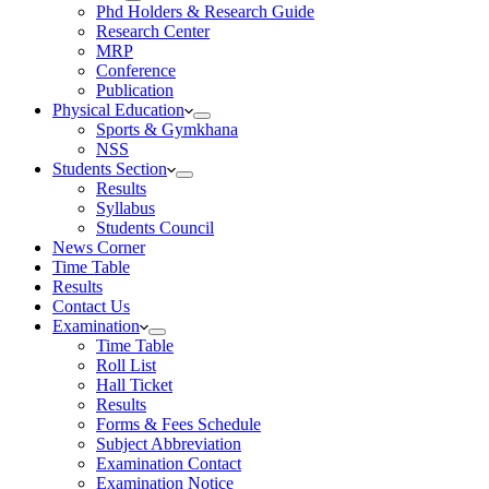
Phd Holders & Research Guide
Research Center
MRP
Conference
Publication
Physical Education
Sports & Gymkhana
NSS
Students Section
Results
Syllabus
Students Council
News Corner
Time Table
Results
Contact Us
Examination
Time Table
Roll List
Hall Ticket
Results
Forms & Fees Schedule
Subject Abbreviation
Examination Contact
Examination Notice